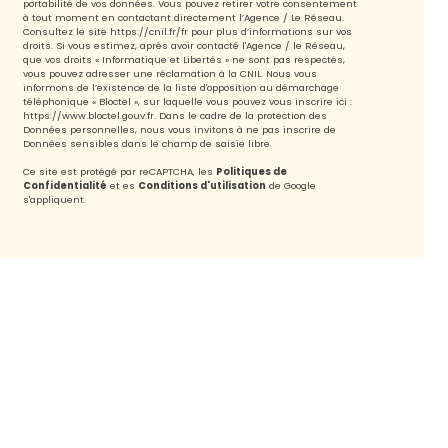
portabilité de vos données. Vous pouvez retirer votre consentement
à tout moment en contactant directement l’Agence / Le Réseau.
Consultez le site
https://cnil.fr/fr
pour plus d’informations sur vos
droits. Si vous estimez, après avoir contacté l'Agence / le Réseau,
que vos droits « Informatique et Libertés » ne sont pas respectés,
vous pouvez adresser une réclamation à la CNIL. Nous vous
informons de l’existence de la liste d'opposition au démarchage
téléphonique « Bloctel », sur laquelle vous pouvez vous inscrire ici :
https://www.bloctel.gouv.fr
. Dans le cadre de la protection des
Données personnelles, nous vous invitons à ne pas inscrire de
Données sensibles dans le champ de saisie libre.
Ce site est protégé par reCAPTCHA, les
Politiques de
Confidentialité
et es
Conditions d'utilisation
de Google
s'appliquent.