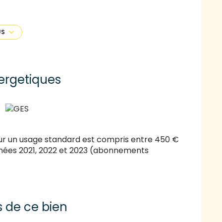
 vitrage.
d'un immeuble sur 6 étages ; ascenseur dans
US
ar mois charges comprises.
à 330 €.
 souhaitez visiter ce bien au 067689532.
ergetiques
ur un usage standard est compris entre 450 €
années 2021, 2022 et 2023 (abonnements
s de ce bien