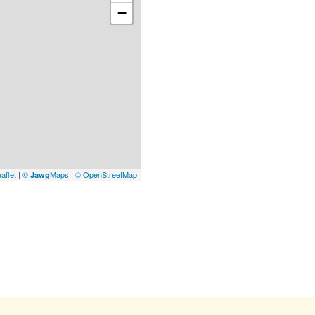
−
aflet
|
©
Maps
|
© OpenStreetMap
Jawg