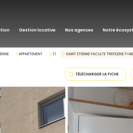
transaction
immo pro
ation
gestion locative
nos agences
notre écosy
assurance
courtage en pr
IENNE
APPARTEMENT
T1
SAINT ETIENNE FACULTE TREFILERIE F1 M
gestion patrim
TÉLÉCHARGER LA FICHE