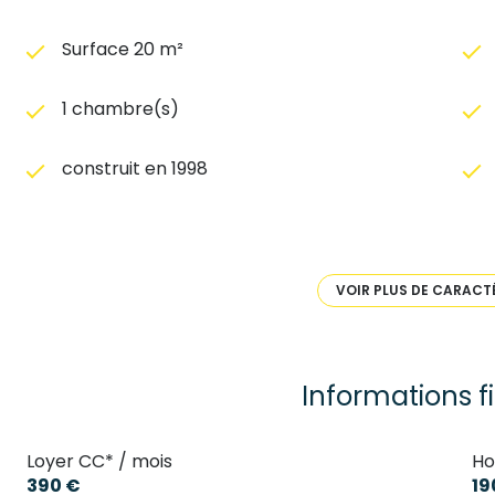
Surface 20 m²
1 chambre(s)
construit en 1998
Chauffage individuel : convecteur
(electrique)
VOIR PLUS DE CARACT
6 niveau(x)
6 étage(s)
Informations f
vue dégagée
Loyer CC* / mois
Ho
390 €
19
accès handicapé