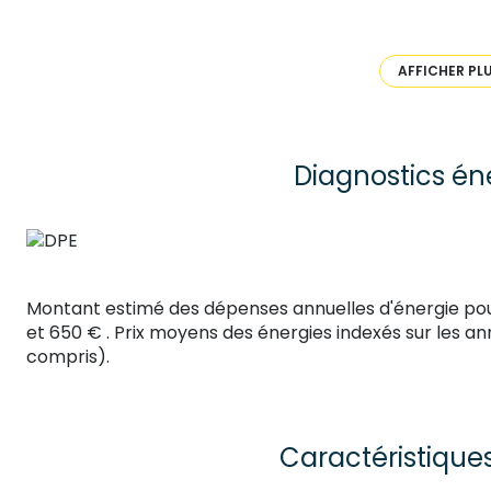
La tranquillité des occupants est assurée par le double
Il s'agit d'une propriété se trouvant au 4ème niveau 
l'immeuble.
AFFICHER PL
Pour ce qui est du montant du loyer, il est de 390 € p
Il vous sera demandé de verser une caution s'élevant 
Honoraires bail dont l'état des lieux 190€.
L'agence de Villars se tient à votre disposition si vous
Diagnostics én
Montant estimé des dépenses annuelles d'énergie po
et 650 € . Prix moyens des énergies indexés sur les 
compris).
Caractéristique