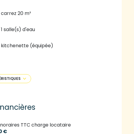
carrez 20 m²
1 salle(s) d'eau
kitchenette (équipée)
exposition Sud
ÉRISTIQUES
4ème étage
ascenseur
inancières
quartier BADOUILLERE, Jean Monnet
noraires TTC charge locataire
0 €