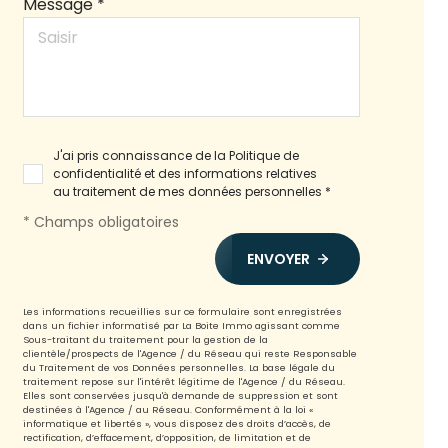
Message *
J'ai pris connaissance de la Politique de
confidentialité et des informations relatives
au traitement de mes données personnelles *
* Champs obligatoires
ENVOYER
Les informations recueillies sur ce formulaire sont enregistrées
dans un fichier informatisé par La Boite Immo agissant comme
Sous-traitant du traitement pour la gestion de la
clientèle/prospects de l'Agence / du Réseau qui reste Responsable
du Traitement de vos Données personnelles. La base légale du
traitement repose sur l'intérêt légitime de l'Agence / du Réseau.
Elles sont conservées jusqu'à demande de suppression et sont
destinées à l'Agence / au Réseau. Conformément à la loi «
informatique et libertés », vous disposez des droits d’accès, de
rectification, d’effacement, d’opposition, de limitation et de