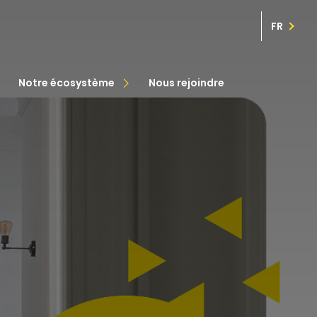
FR
transaction
immo pro
notre écosystème
nous rejoindre
assurance
courtage en prêt
gestion patrimoine