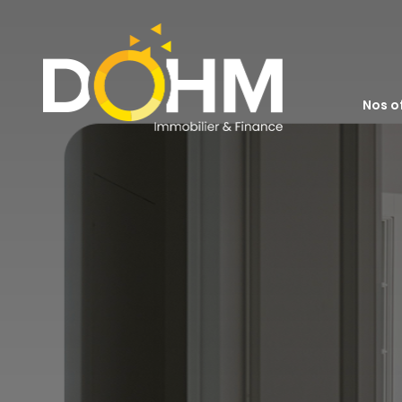
acheter
nos o
louer