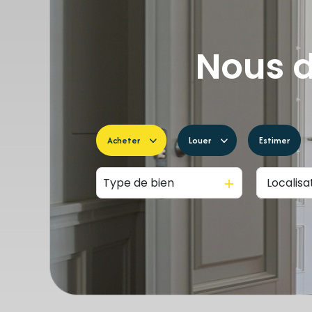
Nous d
Acheter
Louer
Estimer
Type de bien
De l'ancien
à l'année
Du neuf
De l'immo pro
De l'immo pro