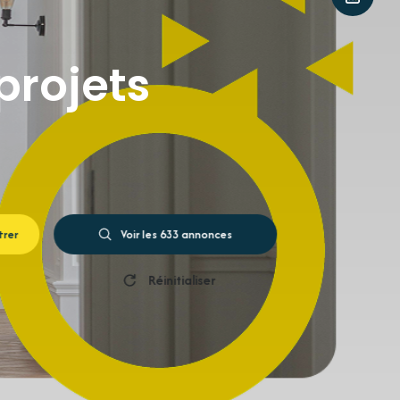
projets
ltrer
Voir les
633
annonces
Réinitialiser