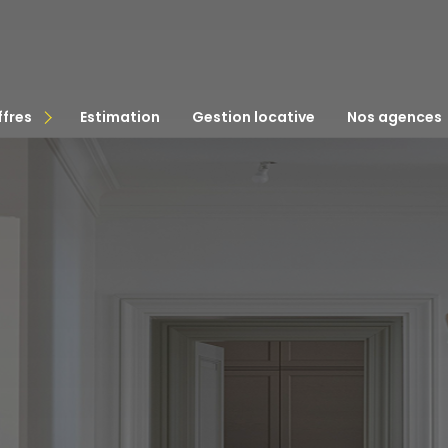
ffres
estimation
gestion locative
nos agences