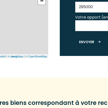
−
Votre apport (en
ENVOYER
aflet
|
©
Maps
|
© OpenStreetMap
Jawg
tres biens correspondant à votre re