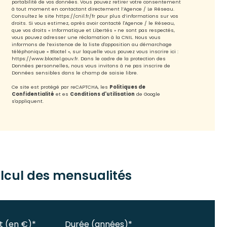
portabilité de vos données. Vous pouvez retirer votre consentement
à tout moment en contactant directement l’Agence / Le Réseau.
Consultez le site
https://cnil.fr/fr
pour plus d’informations sur vos
droits. Si vous estimez, après avoir contacté l'Agence / le Réseau,
que vos droits « Informatique et Libertés » ne sont pas respectés,
vous pouvez adresser une réclamation à la CNIL. Nous vous
informons de l’existence de la liste d'opposition au démarchage
téléphonique « Bloctel », sur laquelle vous pouvez vous inscrire ici :
https://www.bloctel.gouv.fr
. Dans le cadre de la protection des
Données personnelles, nous vous invitons à ne pas inscrire de
Données sensibles dans le champ de saisie libre.
Ce site est protégé par reCAPTCHA, les
Politiques de
Confidentialité
et es
Conditions d'utilisation
de Google
s'appliquent.
lcul des mensualités
t (en €)*
Durée (années)*