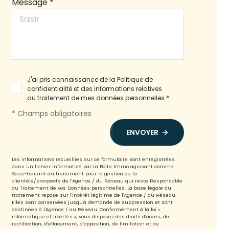
Message *
J'ai pris connaissance de la Politique de
confidentialité et des informations relatives
au traitement de mes données personnelles *
* Champs obligatoires
ENVOYER
Les informations recueillies sur ce formulaire sont enregistrées
dans un fichier informatisé par La Boite Immo agissant comme
Sous-traitant du traitement pour la gestion de la
clientèle/prospects de l'Agence / du Réseau qui reste Responsable
du Traitement de vos Données personnelles. La base légale du
traitement repose sur l'intérêt légitime de l'Agence / du Réseau.
Elles sont conservées jusqu'à demande de suppression et sont
destinées à l'Agence / au Réseau. Conformément à la loi «
informatique et libertés », vous disposez des droits d’accès, de
rectification, d’effacement, d’opposition, de limitation et de