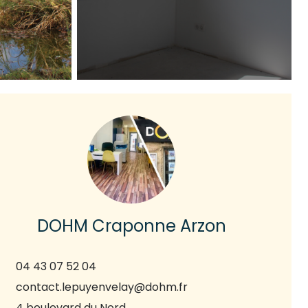
DOHM Craponne Arzon
04 43 07 52 04
contact.lepuyenvelay@dohm.fr
4 boulevard du Nord