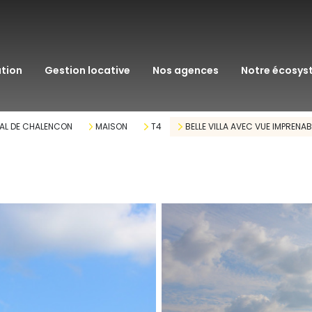
transaction
immo pro
ation
gestion locative
nos agences
notre écosy
assurance
courtage en pr
PAL DE CHALENCON
MAISON
T4
BELLE VILLA AVEC VUE IMPRENAB
gestion patrim