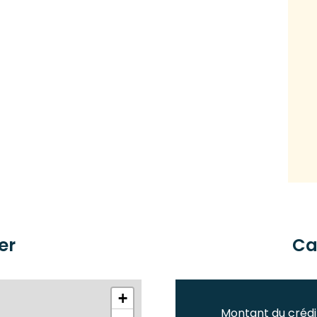
er
Ca
+
Montant du crédi