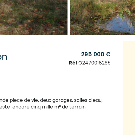
295 000 €
on
Réf
O2470018265
 piece de vie, deux garages, salles d eau,
este encore cinq mille m² de terrain