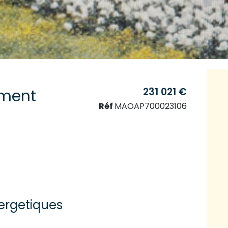
231 021 €
ment
Réf
MAOAP700023106
ergetiques