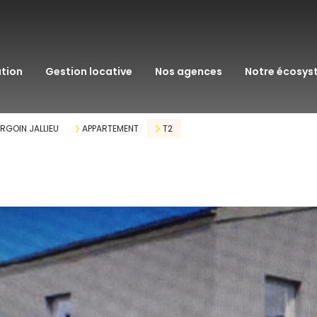
transaction
immo pro
ation
gestion locative
nos agences
notre écosy
assurance
courtage en pr
RGOIN JALLIEU
APPARTEMENT
T2
gestion patrim