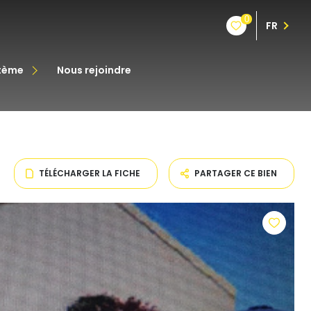
0
FR
stème
nous rejoindre
êt
oine
TÉLÉCHARGER LA FICHE
PARTAGER CE BIEN