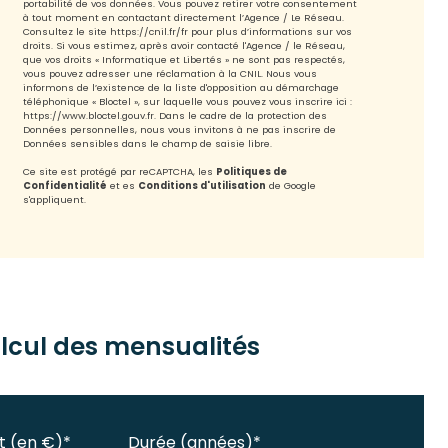
portabilité de vos données. Vous pouvez retirer votre consentement
à tout moment en contactant directement l’Agence / Le Réseau.
Consultez le site
https://cnil.fr/fr
pour plus d’informations sur vos
droits. Si vous estimez, après avoir contacté l'Agence / le Réseau,
que vos droits « Informatique et Libertés » ne sont pas respectés,
vous pouvez adresser une réclamation à la CNIL. Nous vous
informons de l’existence de la liste d'opposition au démarchage
téléphonique « Bloctel », sur laquelle vous pouvez vous inscrire ici :
https://www.bloctel.gouv.fr
. Dans le cadre de la protection des
Données personnelles, nous vous invitons à ne pas inscrire de
Données sensibles dans le champ de saisie libre.
Ce site est protégé par reCAPTCHA, les
Politiques de
Confidentialité
et es
Conditions d'utilisation
de Google
s'appliquent.
lcul des mensualités
t (en €)*
Durée (années)*