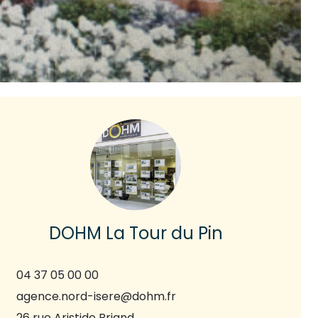
DOHM La Tour du Pin
04 37 05 00 00
agence.nord-isere@dohm.fr
26 rue Aristide Briand