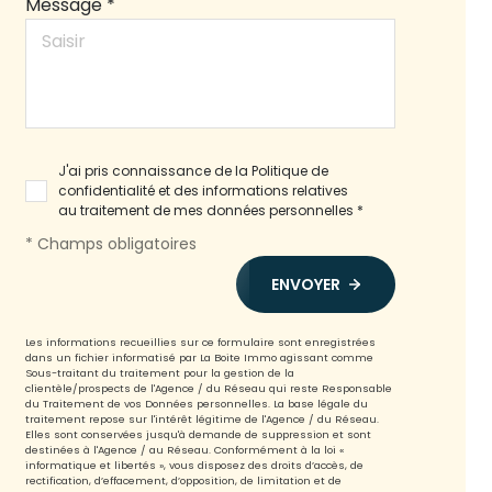
Message *
J'ai pris connaissance de la Politique de
confidentialité et des informations relatives
au traitement de mes données personnelles *
* Champs obligatoires
ENVOYER
Les informations recueillies sur ce formulaire sont enregistrées
dans un fichier informatisé par La Boite Immo agissant comme
Sous-traitant du traitement pour la gestion de la
clientèle/prospects de l'Agence / du Réseau qui reste Responsable
du Traitement de vos Données personnelles. La base légale du
traitement repose sur l'intérêt légitime de l'Agence / du Réseau.
Elles sont conservées jusqu'à demande de suppression et sont
destinées à l'Agence / au Réseau. Conformément à la loi «
informatique et libertés », vous disposez des droits d’accès, de
rectification, d’effacement, d’opposition, de limitation et de