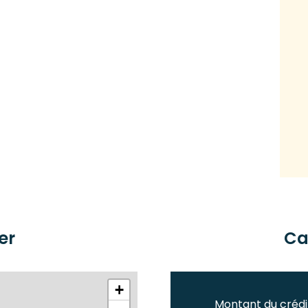
er
Ca
+
Montant du crédi