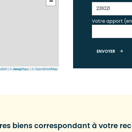
−
Votre apport (en
ENVOYER
aflet
|
©
Maps
|
© OpenStreetMap
Jawg
tres biens correspondant à votre re