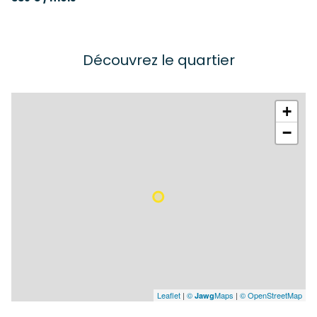
Découvrez le quartier
+
−
Leaflet
|
©
Maps
|
© OpenStreetMap
Jawg