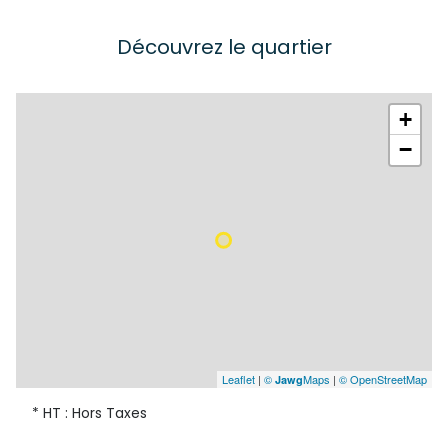
Découvrez le quartier
+
−
Leaflet
|
©
Maps
|
© OpenStreetMap
Jawg
* HT : Hors Taxes