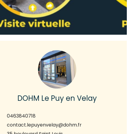
DOHM Le Puy en Velay
0463840718
contact.lepuyenvelay@dohm.fr
35 boulevard Saint Louis