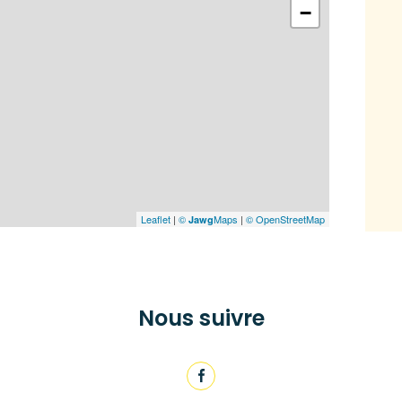
−
Leaflet
|
©
Maps
|
© OpenStreetMap
Jawg
Nous suivre