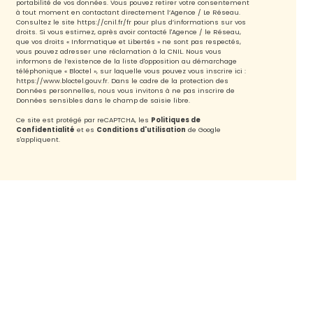
portabilité de vos données. Vous pouvez retirer votre consentement
à tout moment en contactant directement l’Agence / Le Réseau.
Consultez le site
https://cnil.fr/fr
pour plus d’informations sur vos
droits. Si vous estimez, après avoir contacté l'Agence / le Réseau,
que vos droits « Informatique et Libertés » ne sont pas respectés,
vous pouvez adresser une réclamation à la CNIL. Nous vous
informons de l’existence de la liste d'opposition au démarchage
téléphonique « Bloctel », sur laquelle vous pouvez vous inscrire ici :
https://www.bloctel.gouv.fr
. Dans le cadre de la protection des
Données personnelles, nous vous invitons à ne pas inscrire de
Données sensibles dans le champ de saisie libre.
Ce site est protégé par reCAPTCHA, les
Politiques de
Confidentialité
et es
Conditions d'utilisation
de Google
s'appliquent.