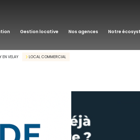
transaction
immo pro
ation
gestion locative
nos agences
notre écosy
assurance
courtage en pr
Y EN VELAY
LOCAL COMMERCIAL
gestion patrim