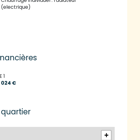
Chauffage individuel : radiateur
(electrique)
inancières
E 1
 024 €
 quartier
+