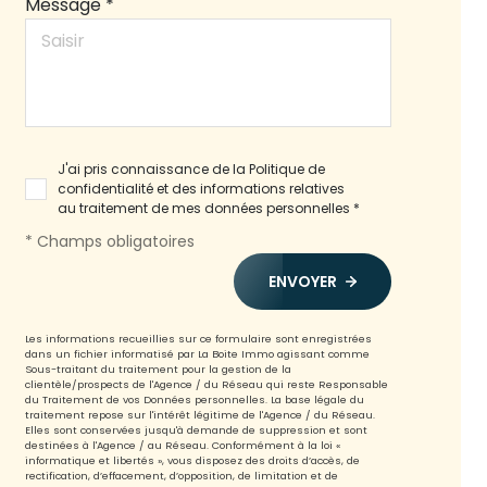
Message *
J'ai pris connaissance de la Politique de
confidentialité et des informations relatives
au traitement de mes données personnelles *
* Champs obligatoires
ENVOYER
Les informations recueillies sur ce formulaire sont enregistrées
dans un fichier informatisé par La Boite Immo agissant comme
Sous-traitant du traitement pour la gestion de la
clientèle/prospects de l'Agence / du Réseau qui reste Responsable
du Traitement de vos Données personnelles. La base légale du
traitement repose sur l'intérêt légitime de l'Agence / du Réseau.
Elles sont conservées jusqu'à demande de suppression et sont
destinées à l'Agence / au Réseau. Conformément à la loi «
informatique et libertés », vous disposez des droits d’accès, de
rectification, d’effacement, d’opposition, de limitation et de