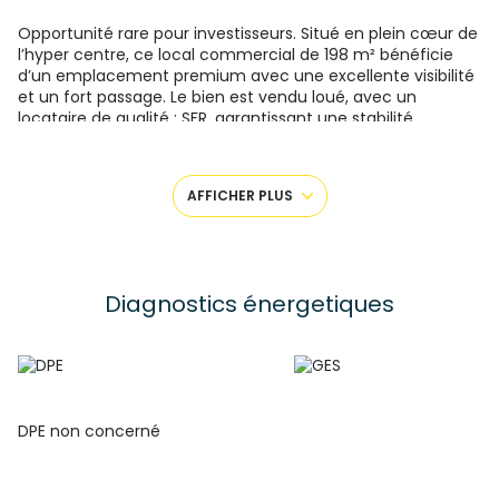
Opportunité rare pour investisseurs. Situé en plein cœur de
l’hyper centre, ce local commercial de
198 m²
bénéficie
d’un
emplacement premium
avec une excellente visibilité
et un fort passage.
Le bien est
vendu loué
, avec un
locataire de qualité :
SFR
, garantissant une stabilité
locative.
Loyer annuel : 33 038,40 € HT
(soit 2 753,20 €
HT/mois).
Taxe foncière à la charge du
locataire. Emplacement stratégique et recherché. Ce bien
AFFICHER PLUS
constitue un
investissement sécurisé
, idéal pour se
constituer un patrimoine avec un revenu immédiat.
Pour
plus de renseignements, veuillez contacter, Colin Fenoglio
au O7 89 50 31 91. SAS FF Immobilier conseils 33 boulevard
Maréchal Fayolle 43000 Le Puy-en-Velay. Numéro de carte
Diagnostics énergetiques
professionnelle CPI 4302 2021 000 000 001- CCI de la Haute
Loire valable jusqu’au 11/04/2027. Les honoraires sont à la
charge du vendeur.
DPE non concerné