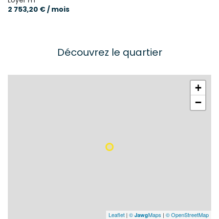
Loyer HT
2 753,20 € / mois
Découvrez le quartier
+
−
Leaflet
|
©
Maps
|
© OpenStreetMap
Jawg