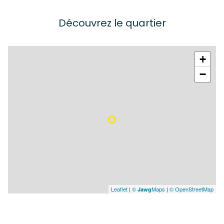
salle
880 m²
Découvrez le quartier
+
−
Leaflet
|
©
Maps
|
© OpenStreetMap
Jawg