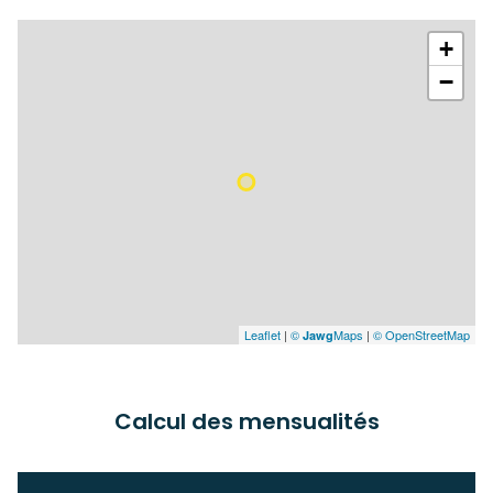
+
−
Leaflet
|
©
Maps
|
© OpenStreetMap
Jawg
Calcul des mensualités