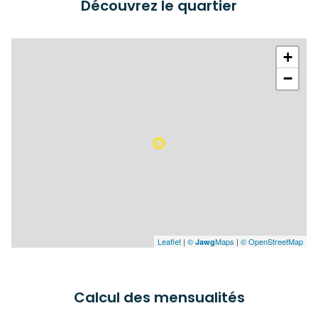
Découvrez le quartier
+
−
Leaflet
|
©
Maps
|
© OpenStreetMap
Jawg
Calcul des mensualités