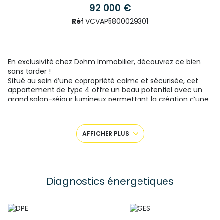
92 000 €
Réf
VCVAP5800029301
En exclusivité chez
Dohm Immobilier
, découvrez ce bien
sans tarder !
Situé au sein d’une copropriété calme et sécurisée, cet
appartement de type 4 offre un beau potentiel avec un
grand salon-séjour lumineux permettant la création d’une
troisième chambre selon vos besoins.
Il se compose d’une cuisine séparée et équipée avec
cellier, de deux chambres, d’une salle d’eau ainsi que d’un
AFFICHER PLUS
WC indépendant.
Vous apprécierez également ses deux balcons, parfaits
pour profiter des extérieurs, ainsi que sa cave en annexe et
ses nombreux rangements.
Appartement idéal pour une famille, un premier achat ou
Diagnostics énergetiques
un investissement.
Bien soumis au régime de la copropriété, montant de la
quote part estimé a 112,33 Euros par mois. Aucune
procédure en cours, menée sur le fondement des articles