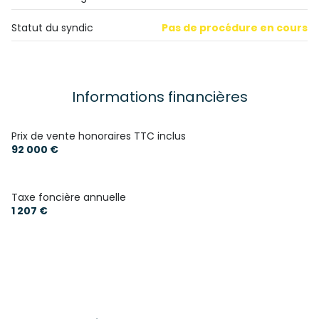
cuisine
9.88 m²
balcon
4.60 m²
Statut du syndic
Pas de procédure en cours
balcon
1.70 m²
Informations financières
Prix de vente honoraires TTC inclus
92 000 €
Taxe foncière annuelle
1 207 €