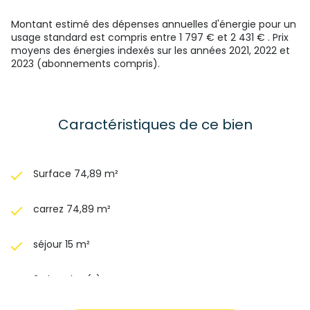
29_1 et 29_1A de la loi du 10 Juillet 1965 et de l'article L615-6
du CCH.
Montant estimé des dépenses annuelles d'énergie pour un
Pour plus d’informations ou organiser une visite, contactez
usage standard est compris entre 1 797 € et 2 431 € . Prix
Clara Verot au O7.82.9O.73.O4
moyens des énergies indexés sur les années 2021, 2022 et
2023 (abonnements compris).
Les informations sur les risques auxquels ce bien est
exposé sont disponibles sur le site
Géorisques
Caractéristiques de ce bien
Surface 74,89 m²
carrez 74,89 m²
séjour 15 m²
2 chambre(s)