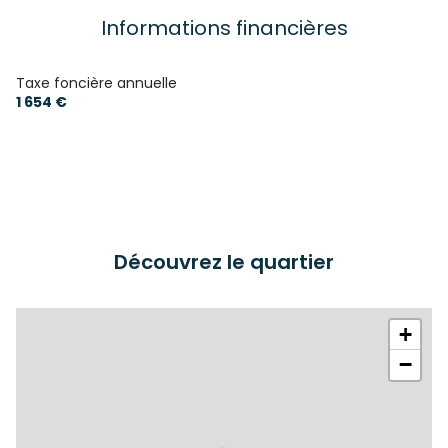
construit en 1980
Informations financières
cuisine américaine (équipée)
Taxe foncière annuelle
1 654 €
Chauffage individuel : convecteur (electrique)
2 garage(s)
1 parking(s)
Découvrez le quartier
1 niveau(x)
terrasse
+
−
arboré