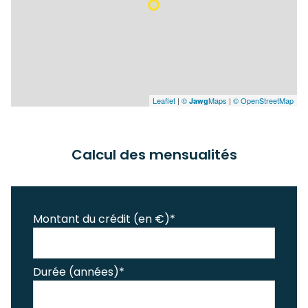
Leaflet
|
©
Maps
|
© OpenStreetMap
Jawg
Calcul des mensualités
Montant du crédit (en €)*
Durée (années)*