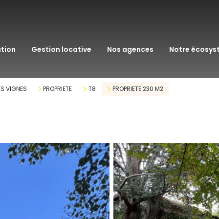
transaction
immo pro
ation
gestion locative
nos agences
notre écosy
assurance
courtage en pr
ES VIGNES
PROPRIETE
T8
PROPRIETE 230 M2
gestion patrim