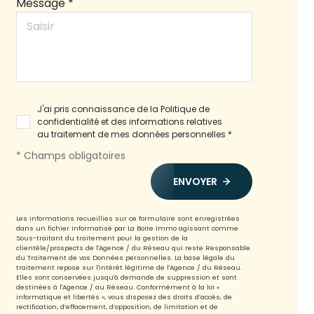
Message *
J'ai pris connaissance de la Politique de
confidentialité et des informations relatives
au traitement de mes données personnelles *
* Champs obligatoires
ENVOYER
Les informations recueillies sur ce formulaire sont enregistrées
dans un fichier informatisé par La Boite Immo agissant comme
Sous-traitant du traitement pour la gestion de la
clientèle/prospects de l'Agence / du Réseau qui reste Responsable
du Traitement de vos Données personnelles. La base légale du
traitement repose sur l'intérêt légitime de l'Agence / du Réseau.
Elles sont conservées jusqu'à demande de suppression et sont
destinées à l'Agence / au Réseau. Conformément à la loi «
informatique et libertés », vous disposez des droits d’accès, de
rectification, d’effacement, d’opposition, de limitation et de