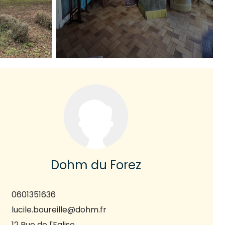
Dohm du Forez
0601351636
lucile.boureille@dohm.fr
12 Rue de l'Eglise