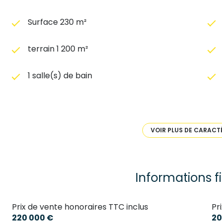
Surface 230 m²
terrain 1 200 m²
1 salle(s) de bain
construit en 1870
Chauffage individuel : chaudière (fioul)
VOIR PLUS DE CARACT
6 parking(s)
Informations f
2 niveau(x)
Prix de vente honoraires TTC inclus
Pr
cave
220 000 €
20