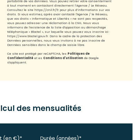
portabilité de vos données. Vous pouvez retirer votre consentement
à tout moment en contactant directement l’Agence / Le Réseau.
Consultez le site
https://cnil.fr/fr
pour plus d’informations sur vos
droits. Si vous estimez, après avoir contacté l'Agence / le Réseau,
que vos droits « Informatique et Libertés » ne sont pas respectés,
vous pouvez adresser une réclamation à la CNIL. Nous vous
informons de l’existence de la liste d'opposition au démarchage
téléphonique « Bloctel », sur laquelle vous pouvez vous inscrire ici :
https://www.bloctel.gouv.fr
. Dans le cadre de la protection des
Données personnelles, nous vous invitons à ne pas inscrire de
Données sensibles dans le champ de saisie libre.
Ce site est protégé par reCAPTCHA, les
Politiques de
Confidentialité
et es
Conditions d'utilisation
de Google
s'appliquent.
lcul des mensualités
t (en €)*
Durée (années)*