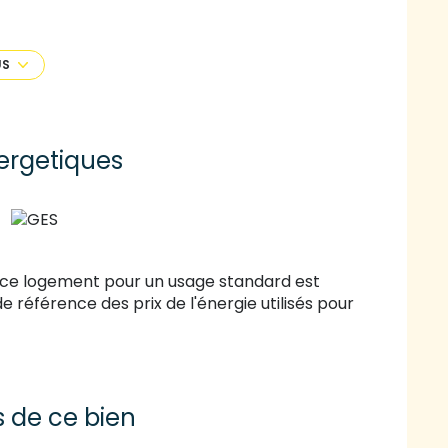
mplètent ce bien. DPE: E, GES: E. Montant
 standard : entre euros et euros par an. Prix
ement compris). Prix de vente : 220 000€,
US
 000 €. Honoraires charge Acquéreur : 11 000€
LLE, Agent Immobilier, O601351636, CPI n°4202
ergetiques
 ce logement pour un usage standard est
e référence des prix de l'énergie utilisés pour
s de ce bien