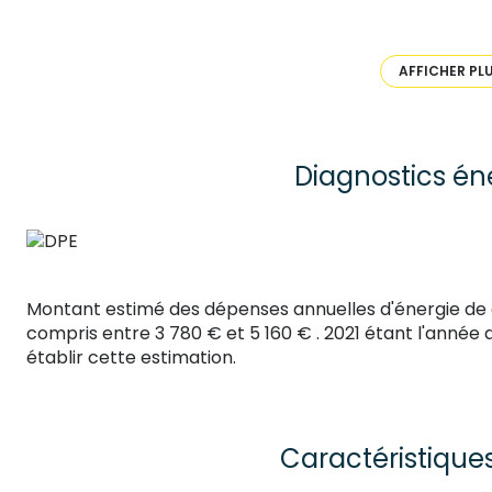
Un double garage ainsi qu'un box à chevaux (80m2) co
estimé des dépenses annuelles d'énergie pour un usage
moyens des énergies indexés sur l'année 2021. (Abonn
AFFICHER PL
Honoraires inclus, prix de vente hors honoraires : 209
Pour plus de renseignements, contacter Lucile BOUREI
2022 000 000 008.
Diagnostics én
Montant estimé des dépenses annuelles d'énergie de
compris entre 3 780 € et 5 160 € . 2021 étant l'année d
établir cette estimation.
Caractéristique