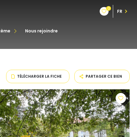
0
FR
stème
nous rejoindre
êt
oine
TÉLÉCHARGER LA FICHE
PARTAGER CE BIEN