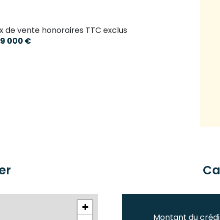
ix de vente honoraires TTC exclus
9 000 €
er
Ca
+
Montant du crédi