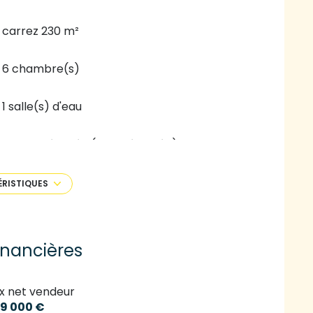
carrez 230 m²
6 chambre(s)
1 salle(s) d'eau
cuisine séparée (semi-équipée)
2 garage(s)
ÉRISTIQUES
exposition Sud
inancières
vue Verdure
ix net vendeur
terrasse
9 000 €