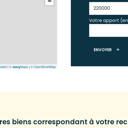
−
Votre apport (en
ENVOYER
aflet
|
©
Maps
|
© OpenStreetMap
Jawg
tres biens correspondant à votre re