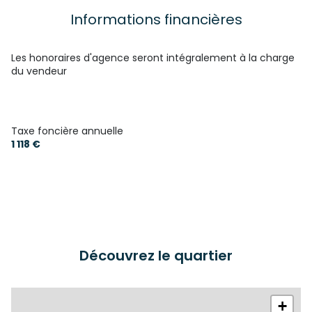
cuisine séparée (équipée)
Informations financières
Chauffage individuel : radiateur (fioul)
Les honoraires d'agence seront intégralement à la charge
du vendeur
2 garage(s)
1 parking(s)
Taxe foncière annuelle
1 118 €
exposition Sud
2 niveau(x)
vue dégagée
Découvrez le quartier
terrasse
arboré
+