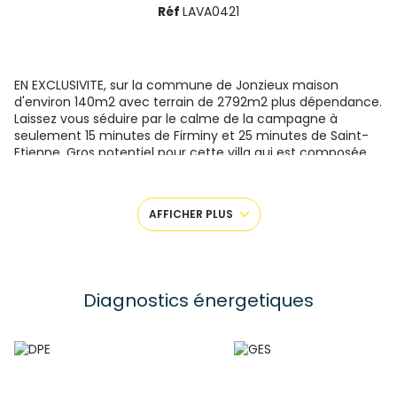
Réf
LAVA0421
EN EXCLUSIVITE, sur la commune de Jonzieux maison
d'environ 140m2 avec terrain de 2792m2 plus dépendance.
Laissez vous séduire par le calme de la campagne à
seulement 15 minutes de Firminy et 25 minutes de Saint-
Etienne. Gros potentiel pour cette villa qui est composée
au rdc d'un grand séjour/salle à manger avec accès sur la
terrasse, une cuisine indépendante, deux chambres avec
salle de bain commune. A l'étage deux autres chambres
AFFICHER PLUS
avec un salle d'eau plus wc.
La dépendance est composée de deux grands garages
pour une surface d'environ 100m2 plus une pièce annexe
qui peut éventuellement servir de petit appartement qui a
une cheminée et une salle d'eau.
Diagnostics énergetiques
Prévoir quelques travaux et du rafraichissement.
Pour plus de renseignement veuillez contacter Corentin
Daudet au 07-68-75-07-61.