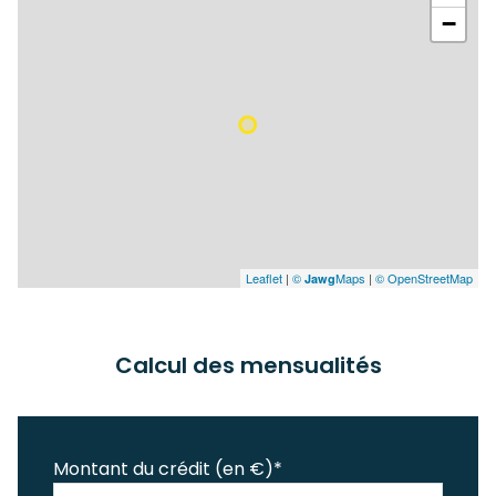
−
piscinable
Leaflet
|
©
Maps
|
© OpenStreetMap
Jawg
Calcul des mensualités
Montant du crédit (en €)*