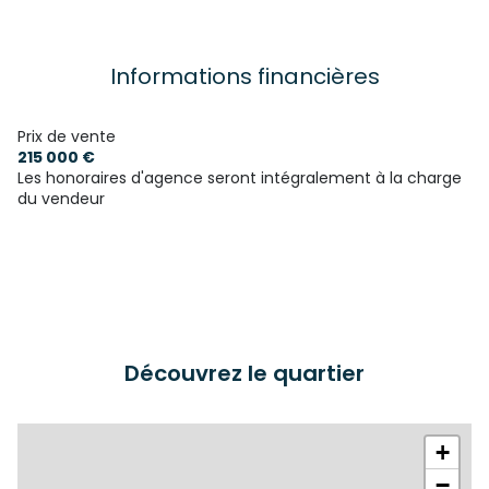
cuisine américaine (équipée)
Chauffage individuel : radiateur (electrique)
Informations financières
1 garage(s)
Prix de vente
215 000 €
Les honoraires d'agence seront intégralement à la charge
1 parking(s)
du vendeur
exposition Sud-Est
1 niveau(x)
terrasse
Découvrez le quartier
arboré
+
piscinable
−