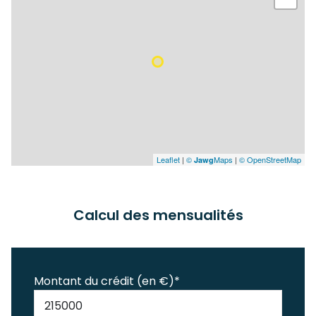
Leaflet
|
©
Maps
|
© OpenStreetMap
Jawg
Calcul des mensualités
Montant du crédit (en €)*