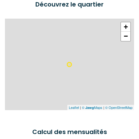
Découvrez le quartier
+
−
Leaflet
|
©
Maps
|
© OpenStreetMap
Jawg
Calcul des mensualités