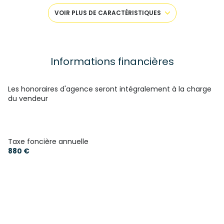
3 chambre(s)
VOIR PLUS DE CARACTÉRISTIQUES
1 salle(s) d'eau
cuisine américaine (équipée)
Informations financières
Chauffage individuel : chaudière (fioul)
Les honoraires d'agence seront intégralement à la charge
du vendeur
1 garage(s)
1 parking(s)
Taxe foncière annuelle
880 €
1 niveau(x)
arboré
piscinable