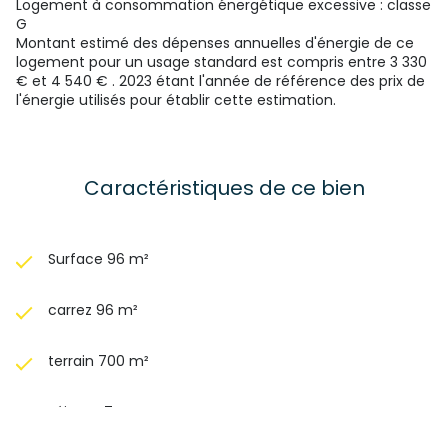
Logement à consommation énergétique excessive : classe
Actuellement chauffée au fioul, il y a une consommation
G
de 1500 litres par an.
Montant estimé des dépenses annuelles d'énergie de ce
La rénovation énergétique étant la priorité aujourd'hui, une
logement pour un usage standard est compris entre 3 330
isolation extérieure couplée au retrait du fioul vous
€ et 4 540 € . 2023 étant l'année de référence des prix de
permettra d'atteindre la classification C.
l'énergie utilisés pour établir cette estimation.
Vous pouvez contacter votre conseiller DOHM immobilier:
Fabrice au O623321891
SAS FF Immobilier conseils – 33 boulevard Maréchal Fayolle
43000 Le Puy-en-Velay – Gérant : Mr Faure Guillaume
Caractéristiques de ce bien
Numéro de carte professionnelle CPI
4302 2021 000 000
001
- CCI de la Haute Loire valable jusqu’au 03/03/2024 Les
honoraires sont à la charge du vendeur.
Surface 96 m²
carrez 96 m²
terrain 700 m²
séjour 47 m²