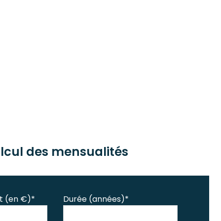
lcul des mensualités
t (en €)*
Durée (années)*