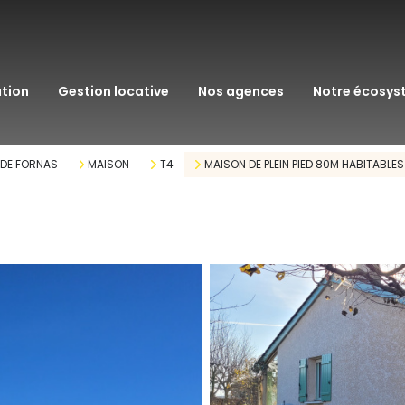
transaction
immo pro
ation
gestion locative
nos agences
notre écosy
assurance
courtage en pr
R DE FORNAS
MAISON
T4
MAISON DE PLEIN PIED 80M HABITABLES
gestion patrim