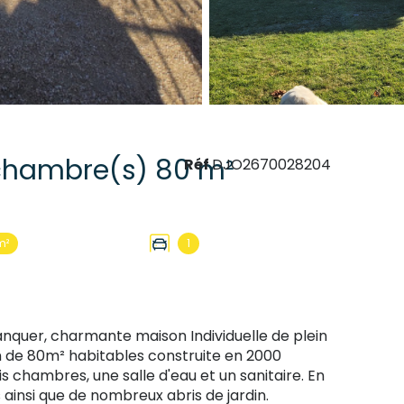
Maison 4 pièce(s) 3 chambre(s) 80 m²
Réf
DJO2670028204
m²
1
anquer, charmante maison Individuelle de plein
n de 80m² habitables construite en 2000
s chambres, une salle d'eau et un sanitaire. En
ainsi que de nombreux abris de jardin.