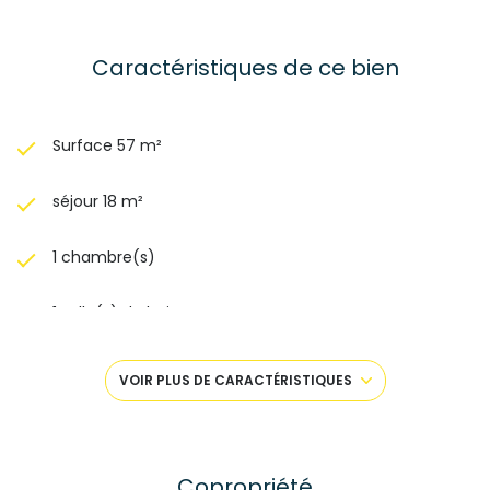
Caractéristiques de ce bien
Surface 57 m²
séjour 18 m²
1 chambre(s)
1 salle(s) de bain
construit en 1973
VOIR PLUS DE CARACTÉRISTIQUES
Chauffage collectif : radiateur (gaz)
1 parking(s)
Copropriété