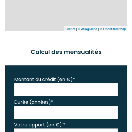
Leaflet
|
©
Maps
|
© OpenStreetMap
Jawg
Calcul des mensualités
Montant du crédit (en €)*
Durée (années)*
Votre apport (en €) *