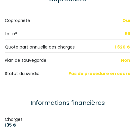
exposition Est
Copropriété
Oui
10ème étage
Lot n°
99
12 étage(s)
Quote part annuelle des charges
1 620 €
ascenseur
Plan de sauvegarde
Non
Statut du syndic
Pas de procédure en cours
vue dégagée
cave
Informations financières
balcon
Charges
interphone
135 €