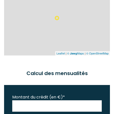
Leaflet
|
©
Maps
|
© OpenStreetMap
Jawg
Calcul des mensualités
Montant du crédit (en €)*