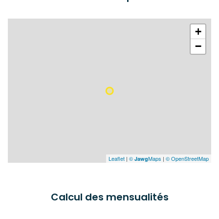
+
−
Leaflet
|
©
Maps
|
© OpenStreetMap
Jawg
Calcul des mensualités