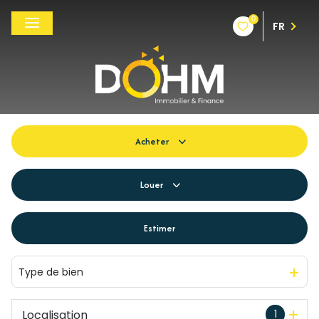
0
FR
Acheter
De l'ancien
Louer
Du neuf
à l'année
Estimer
De l'immo pro
De l'immo pro
Type de bien
Localisation
1