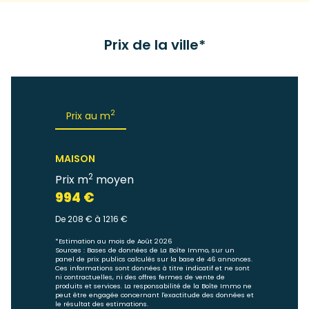
Prix de la ville*
2
Prix au m
MAISON
2
Prix m
moyen
994 €
De 208 € à 1216 €
*Estimation au mois de Août 2026
Sources : Bases de données de La Boîte Immo, sur un
panel de prix publics calculés sur la base de 46 annonces.
Ces informations sont données à titre indicatif et ne sont
ni contractuelles, ni des offres fermes de vente de
produits et services. La responsabilité de la Boîte Immo ne
peut être engagée concernant l'exactitude des données et
le résultat des estimations.