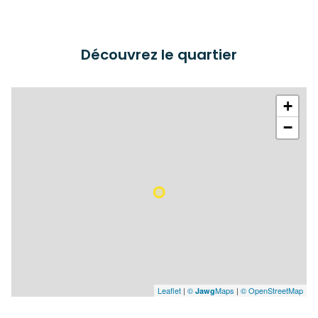
Découvrez le quartier
+
−
Leaflet
|
©
Maps
|
© OpenStreetMap
Jawg