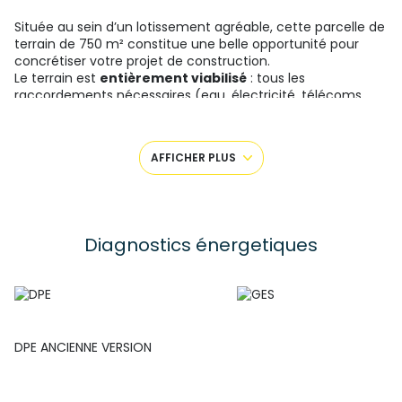
Située au sein d’un lotissement agréable, cette parcelle de
terrain de 750 m² constitue une belle opportunité pour
concrétiser votre projet de construction.
Le terrain est
entièrement viabilisé
: tous les
raccordements nécessaires (eau, électricité, télécoms,
tout-à-l’égout) sont prévus, vous permettant d’envisager
votre projet sereinement.
Son emplacement offre un
cadre de vie équilibré
,
AFFICHER PLUS
adapté à un projet de résidence principale ou familial.
Une
opportunité à saisir
pour bâtir la maison qui vous
ressemble.
Pour plus de renseignements, n’hésitez pas à me
contacter Justine au
06 67 97 87 60
.
Diagnostics énergetiques
DPE ANCIENNE VERSION