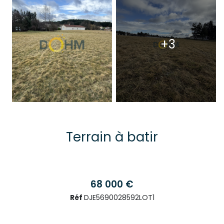
+3
Terrain à batir
68 000 €
Réf
DJE5690028592LOT1