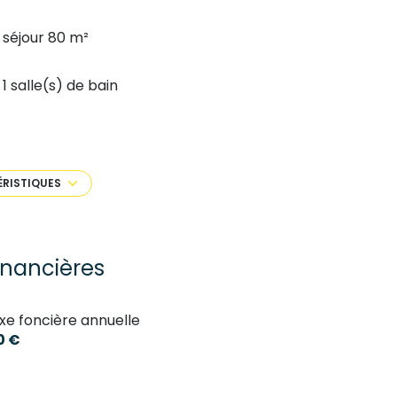
séjour 80 m²
1 salle(s) de bain
construit en 2018
1 garage(s)
ÉRISTIQUES
1 niveau(x)
inancières
terrasse
xe foncière annuelle
accès handicapé
0 €