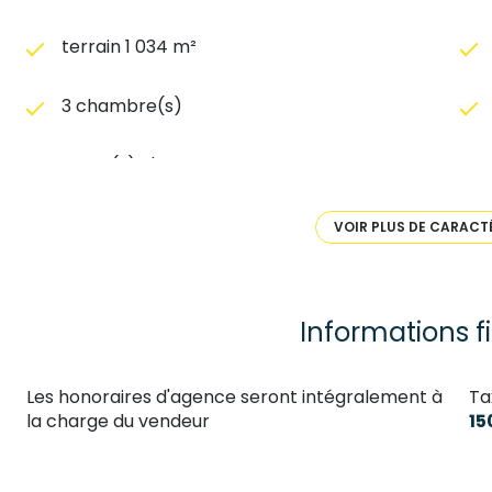
terrain 1 034 m²
3 chambre(s)
1 salle(s) d'eau
cuisine américaine (équipée)
VOIR PLUS DE CARACT
exposition Sud
Informations f
vue campagne
Les honoraires d'agence seront intégralement à
Ta
piscinable
la charge du vendeur
15