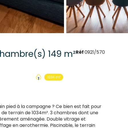
Maison 5 pièce(s) 3 chambre(s) 149 m²
Réf
0921/570
1034 m²
ain pied à la campagne ? Ce bien est fait pour
le de terrain de 1034m². 3 chambres dont une
ntièrement aménagée. Double vitrage et
ffage en aerothermie. Piscinable, le terrain