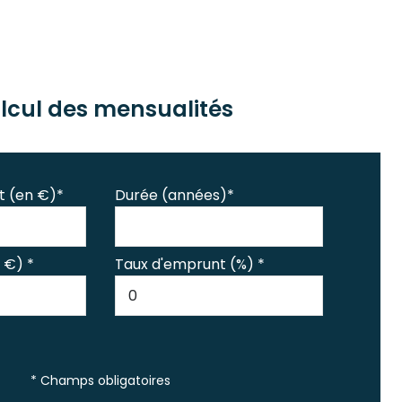
lcul des mensualités
t (en €)*
Durée (années)*
 €) *
Taux d'emprunt (%) *
* Champs obligatoires