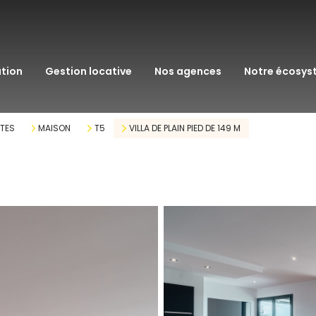
transaction
immo pro
ation
gestion locative
nos agences
notre écosy
assurance
courtage en pr
TTES
MAISON
T5
VILLA DE PLAIN PIED DE 149 M
gestion patrim