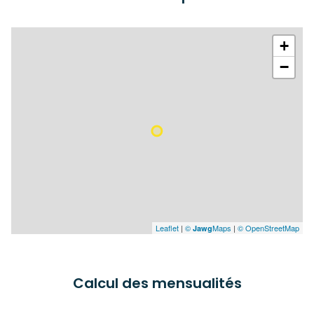
+
−
Leaflet
|
©
Maps
|
© OpenStreetMap
Jawg
Calcul des mensualités