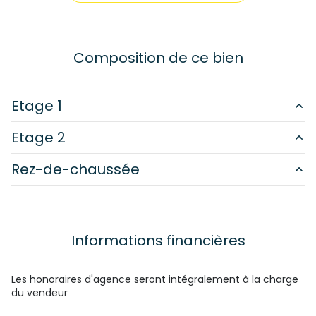
1 salle(s) d'eau
cuisine américaine (équipée)
Composition de ce bien
Chauffage individuel : cheminée (aérothermique)
Etage 1
1 garage(s)
Etage 2
chambre
10 m²
exposition Sud
Rez-de-chaussée
chambre
11 m²
salle de bain
m²
salle de bain
m²
3 niveau(x)
chambre
12 m²
cuisine
30 m²
salon/sejour
vue campagne
36 m²
Informations financières
terrasse
Les honoraires d'agence seront intégralement à la charge
du vendeur