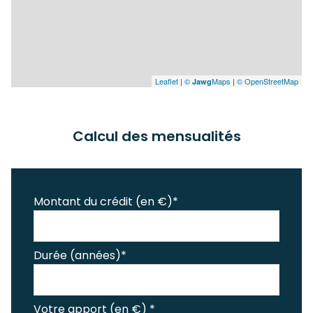
Leaflet
|
©
Maps
|
© OpenStreetMap
Jawg
Calcul des mensualités
Montant du crédit (en €)*
Durée (années)*
Votre apport (en €) *