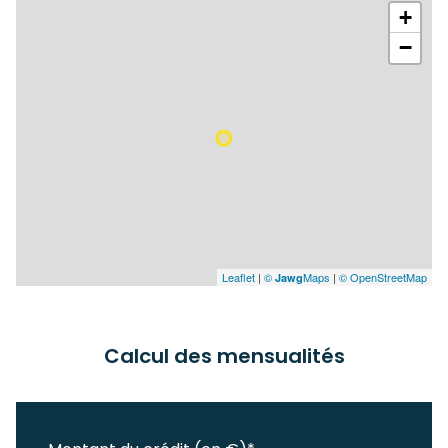
+
−
Leaflet
|
©
Maps
|
© OpenStreetMap
Jawg
Calcul des mensualités