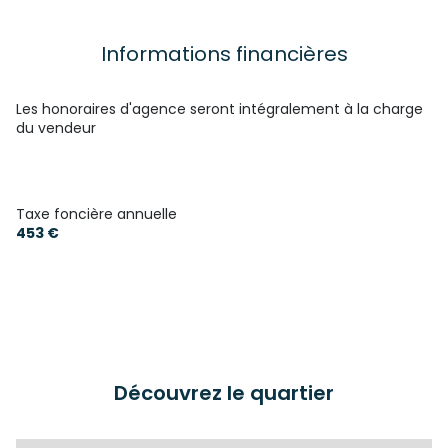
Chauffage collectif : radiateur (mixte)
Informations financières
1 garage(s)
Les honoraires d'agence seront intégralement à la charge
du vendeur
6ème étage
6 étage(s)
Taxe foncière annuelle
453 €
ascenseur
vue dégagée
quartier CENTRE VILLE, Place Du Breuil
Découvrez le quartier
accès handicapé