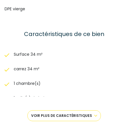
DPE vierge
Caractéristiques de ce bien
Surface 34 m²
carrez 34 m²
1 chambre(s)
1 salle(s) de bain
construit en 1970
VOIR PLUS DE CARACTÉRISTIQUES
cuisine séparée (semi-équipée)