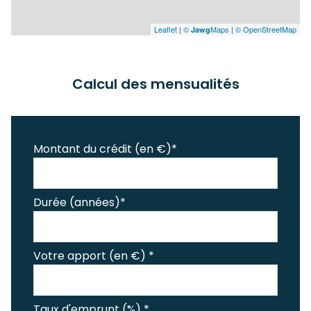
Leaflet
|
©
Maps
|
© OpenStreetMap
Jawg
Calcul des mensualités
Montant du crédit (en €)*
Durée (années)*
Votre apport (en €) *
Taux d'emprunt (%) *