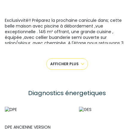
Exclusivvité!! Préparez la prochaine canicule dans; cette
belle maison avec piscine à débordement ,vue
exceptionnelle . 146 m² offrant, une grande cuisine ,
équipée ,avec cellier buanderie semi ouverte sur
salon/séjour, avec cheminée. A l'étage nous retouvons 3
chambres dont une avec grand dressing, placards et
rangements dans les deux autres, une grande sdb à
revoir.Nombreuses terrasses tout le tour de la maison, vous
AFFICHER PLUS
permettant de profiter au maximum des belles soirées
ensoleillées; terrain de 1560 m²; é garages au début de la
propriété. chauffage gaz. Travaux de finition à prévoir DPE
ancienne version C et A. noveau DPE en cours. Mme
Catherine Dutreuil zero six-dix-quatre vingt six-quarante
Diagnostics énergetiques
huit-soixante quatorze
DPE ANCIENNE VERSION