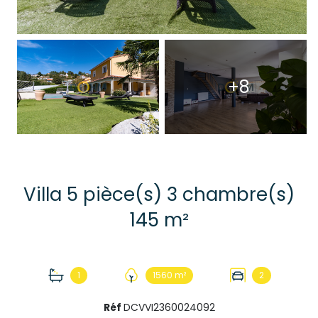
+8
Villa 5 pièce(s) 3 chambre(s)
145 m²
1
1560 m²
2
Réf
DCVVI2360024092