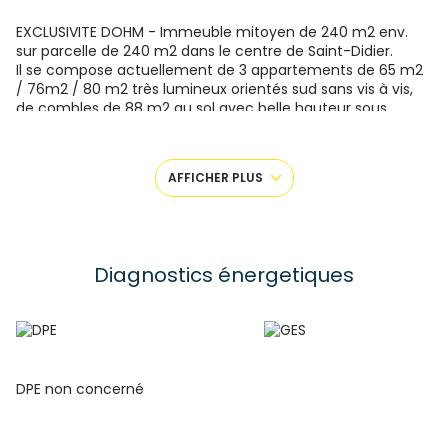
EXCLUSIVITE DOHM - Immeuble mitoyen de 240 m2 env.
sur parcelle de 240 m2 dans le centre de Saint-Didier.
Il se compose actuellement de 3 appartements de 65 m2
/ 76m2 / 80 m2 très lumineux orientés sud sans vis à vis,
de combles de 88 m2 au sol avec belle hauteur sous
plafond et 78 m2 de caves.
Seules la structure et la toiture de 1989 sont saines et
offrent une base pour une RENOVATION INTEGRALE
AFFICHER PLUS
(PLANCHERS, isolation, électricité, plomberie, chauffage....)
Quelques menuiseries sont en double vitrage PVC.
Un parking se situe à l'arrière de l'immeuble.
Toutes les commodités sont accessibles à pied.
IDEAL INVESTISSEURS, ARTISANS ...Fort potentiel de
Diagnostics énergetiques
valorisation après travaux.
(non soumis au dpe)
Visites avec Christine GHAZAL / O6 50 45 27 10
Les informations sur les risques auxquels ce bien est
exposé sont disponibles sur le site
Géorisques
DPE non concerné