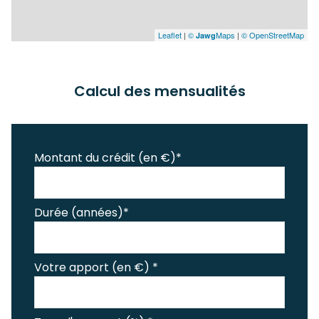
Leaflet
|
©
Maps
|
© OpenStreetMap
Jawg
Calcul des mensualités
Montant du crédit (en €)*
Durée (années)*
Votre apport (en €) *