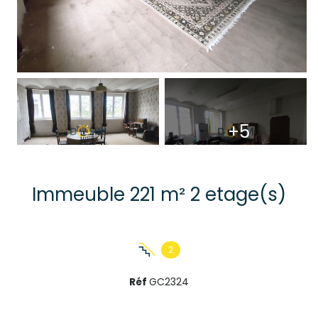
+5
Immeuble 221 m² 2 etage(s)
2
Réf
GC2324