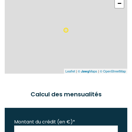
−
Leaflet
|
©
Maps
|
© OpenStreetMap
Jawg
Calcul des mensualités
Montant du crédit (en €)*