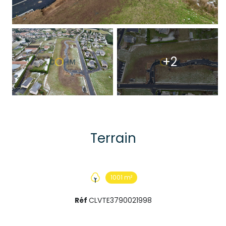
+2
Terrain
1001 m²
Réf
CLVTE3790021998