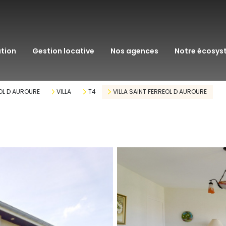
transaction
immo pro
ation
gestion locative
nos agences
notre écosy
assurance
courtage en pr
OL D AUROURE
VILLA
T4
VILLA SAINT FERREOL D AUROURE
gestion patrim