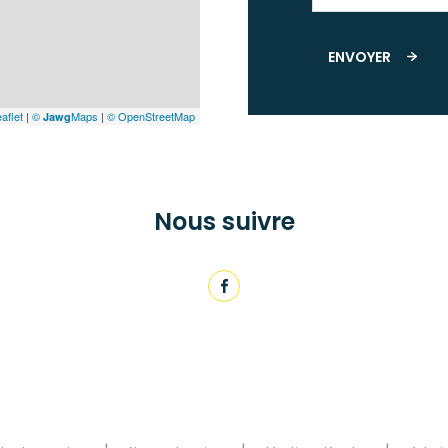
ENVOYER
aflet
|
©
Maps
|
© OpenStreetMap
Jawg
Nous suivre