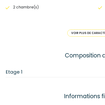
2 chambre(s)
construit en 1976
Chauffage individuel : radiateur (fioul)
VOIR PLUS DE CARACT
2 parking(s)
Composition d
1 niveau(x)
piscinable
Etage 1
cuisine
salon/sejour
Informations f
salle de bain