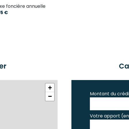
xe foncière annuelle
9 m²
5 €
9.45 m²
9.60 m²
er
Ca
+
Montant du crédi
−
Votre apport (en