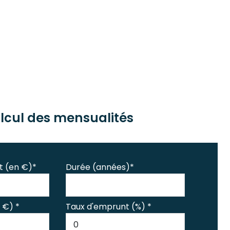
lcul des mensualités
t (en €)*
Durée (années)*
 €) *
Taux d'emprunt (%) *