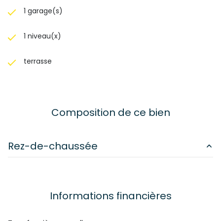
1 garage(s)
1 niveau(x)
terrasse
Composition de ce bien
Rez-de-chaussée
chambre
13.32 m²
chambre
12.10 m²
Informations financières
chambre
16.30 m²