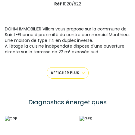
Réf
1020/522
DOHM IMMOBILIER Villars vous propose sur la commune de
Saint-Etienne à proximité du centre commercial Monthieu,
une maison de type T4 en duplex inversé.
A l'étage la cuisine indépendate dispose d'une ouverture
directe sur la terrasse de 22 m² exposée sud.
En rdc trois grandes chambres. A chaque niveau 1 wc, 1 SDB.
Le terrain d'environ 481 m² est agrémenté d'une cour
intérieure, un jeu de boule, un cabanon de rangement, un
AFFICHER PLUS
garage double.
Prévoir un rafraichissement d'agrémentation.
Pour tout complément d'information contactez Michel
LASSABLIERE au 06.71.37.34.81
Diagnostics énergetiques
Les informations sur les risques auxquels ce bien est
exposé sont disponibles sur le site
Géorisques