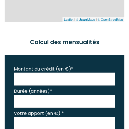
Leaflet
|
©
Maps
|
© OpenStreetMap
Jawg
Calcul des mensualités
Montant du crédit (en €)*
Durée (années)*
Votre apport (en €) *