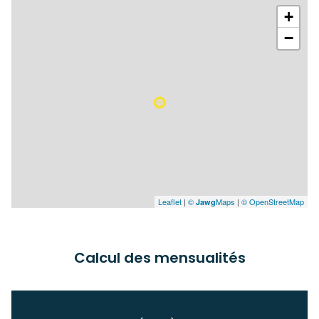
+
−
Leaflet
|
©
Maps
|
© OpenStreetMap
Jawg
Calcul des mensualités