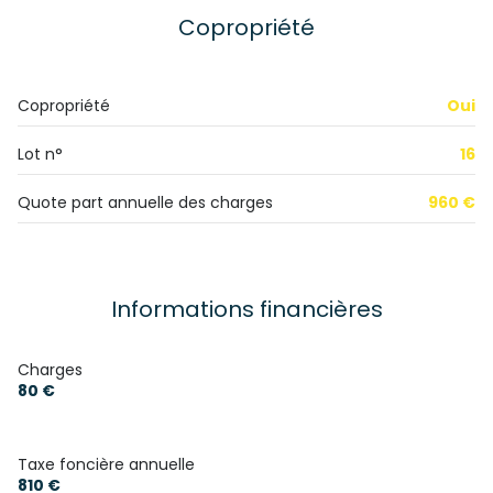
cuisine séparée (équipée)
Copropriété
Chauffage individuel : convecteur (electrique)
Copropriété
Oui
exposition Est-Ouest
Lot n°
16
5ème étage
Quote part annuelle des charges
960 €
5 étage(s)
ascenseur
Informations financières
balcon
Charges
80 €
Taxe foncière annuelle
810 €