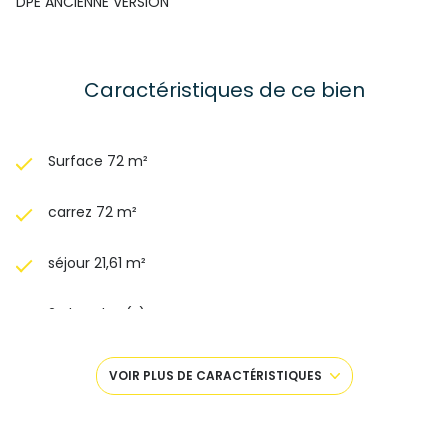
DPE ANCIENNE VERSION
Caractéristiques de ce bien
Surface 72 m²
carrez 72 m²
séjour 21,61 m²
2 chambre(s)
1 salle(s) de bain
VOIR PLUS DE CARACTÉRISTIQUES
construit en 1984