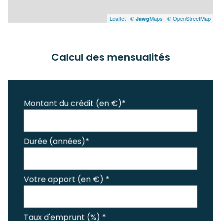
Leaflet
|
©
Maps
|
© OpenStreetMap
Jawg
Calcul des mensualités
Montant du crédit (en €)*
Durée (années)*
Votre apport (en €) *
Taux d'emprunt (%) *