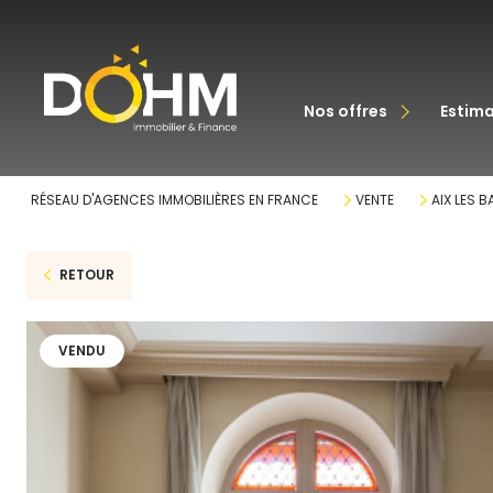
acheter
nos offres
estim
louer
RÉSEAU D'AGENCES IMMOBILIÈRES EN FRANCE
VENTE
AIX LES B
RETOUR
VENDU