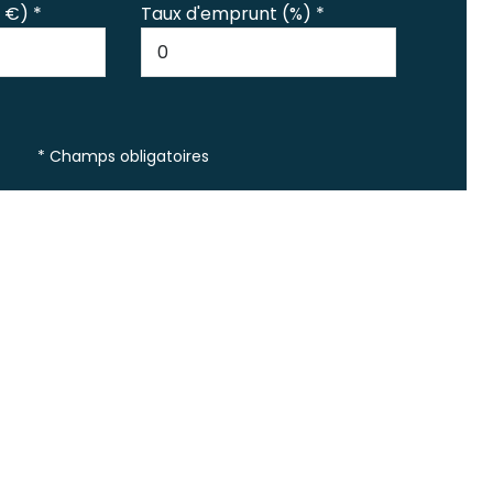
 €) *
Taux d'emprunt (%) *
* Champs obligatoires