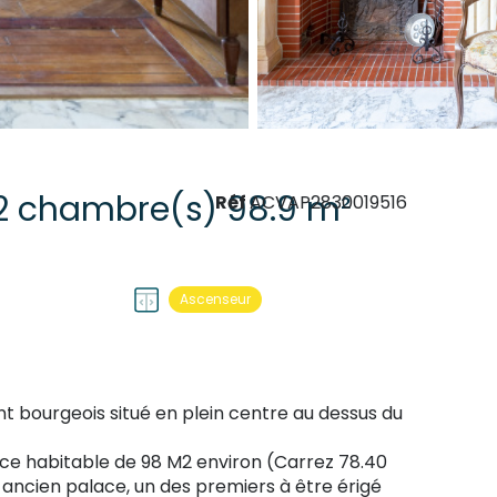
Appartement 3 pièce(s) 2 chambre(s) 98.9 m²
Réf
ACVAP2830019516
Ascenseur
bourgeois situé en plein centre au dessus du
ace habitable de 98 M2 environ (Carrez 78.40
 ancien palace, un des premiers à être érigé