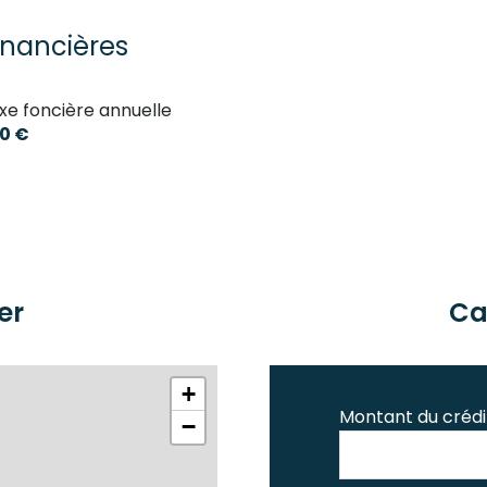
inancières
xe foncière annuelle
0 €
er
Ca
+
Montant du crédi
−