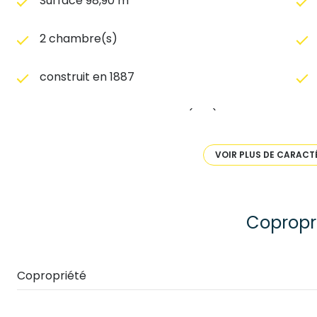
Surface 98,90 m²
2 chambre(s)
construit en 1887
Chauffage collectif : autre (gaz)
2 côté(s) mitoyen(s)
VOIR PLUS DE CARACT
4 étage(s)
Copropr
vue parc de verdure
terrasse
Copropriété