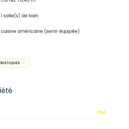
carrez 78,40 m²
1 salle(s) de bain
cuisine américaine (semi-équipée)
exposition Sud-Ouest
1er étage
ÉRISTIQUES
ascenseur
iété
balcon
Oui