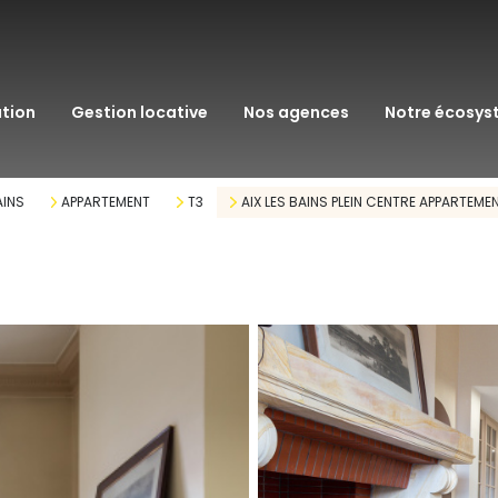
transaction
immo pro
ation
gestion locative
nos agences
notre écosy
assurance
courtage en pr
AINS
APPARTEMENT
T3
AIX LES BAINS PLEIN CENTRE APPARTE
gestion patrim