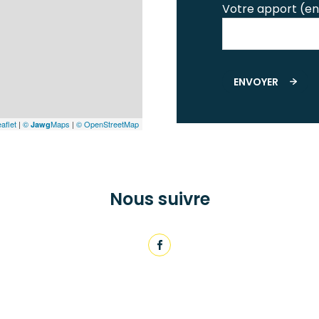
Votre apport (en
ENVOYER
aflet
|
©
Maps
|
© OpenStreetMap
Jawg
Nous suivre