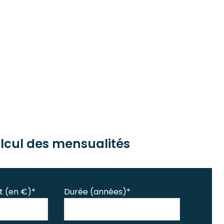
lcul des mensualités
t (en €)*
Durée (années)*