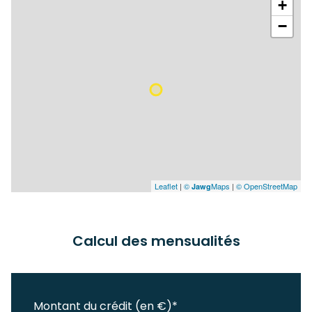
+
−
Leaflet
|
©
Maps
|
© OpenStreetMap
Jawg
Calcul des mensualités
Montant du crédit (en €)*