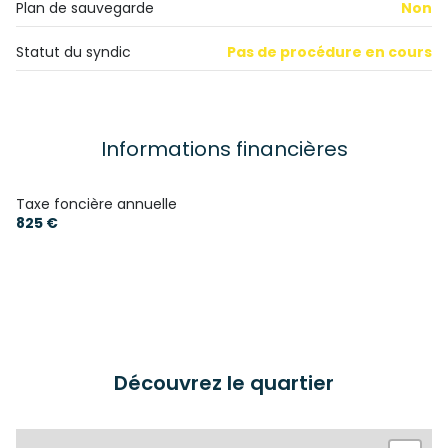
Plan de sauvegarde
Non
terrasse
Statut du syndic
Pas de procédure en cours
visiophone
Informations financières
interphone
accès handicapé
Taxe foncière annuelle
825 €
Découvrez le quartier