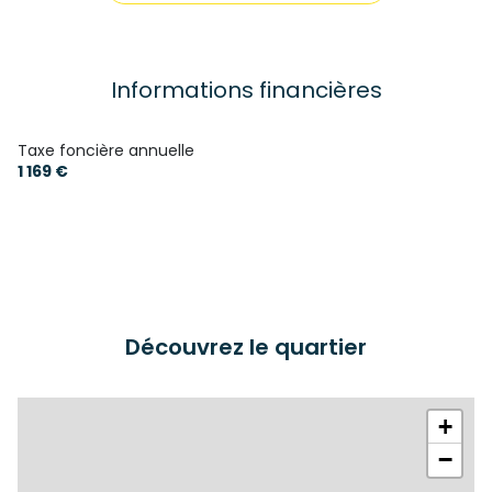
1 salle(s) de bain
construit en 2001
Informations financières
cuisine américaine (équipée)
Taxe foncière annuelle
1 169 €
Chauffage individuel : radiateur (gaz)
1 garage(s)
2 niveau(x)
Découvrez le quartier
terrasse
arboré
+
−
piscinable