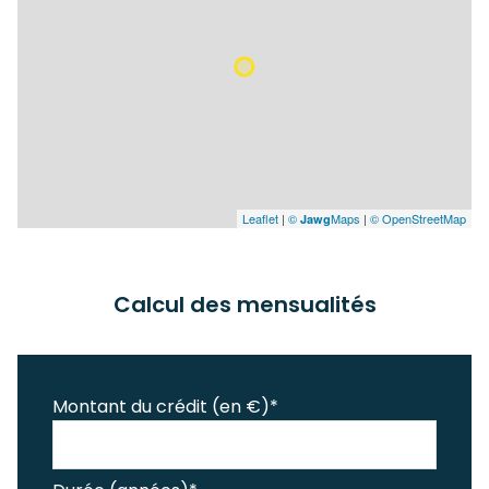
Leaflet
|
©
Maps
|
© OpenStreetMap
Jawg
Calcul des mensualités
Montant du crédit (en €)*