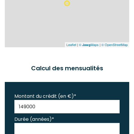
Leaflet
|
©
Maps
|
© OpenStreetMap
Jawg
Calcul des mensualités
Montant du crédit (en €)*
Durée (années)*