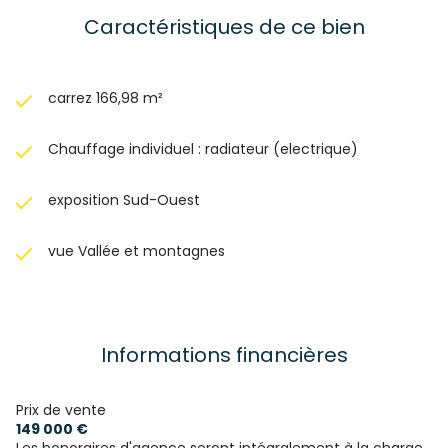
Pour tous renseignements, contacter Bernard, agent
commercial au O7 85 58 24 23 Cette annonce vous est
Caractéristiques de ce bien
proposée par PARMELAND BERNARD, No RSAC: 808829964,
Enregistré au Greffe du tribunal de commerce de
CHAMBERY Référence annonce : PBVCO3750021829_11 Non
soumis au DPE
carrez 166,98 m²
Chauffage individuel : radiateur (electrique)
exposition Sud-Ouest
vue Vallée et montagnes
Informations financières
Prix de vente
149 000 €