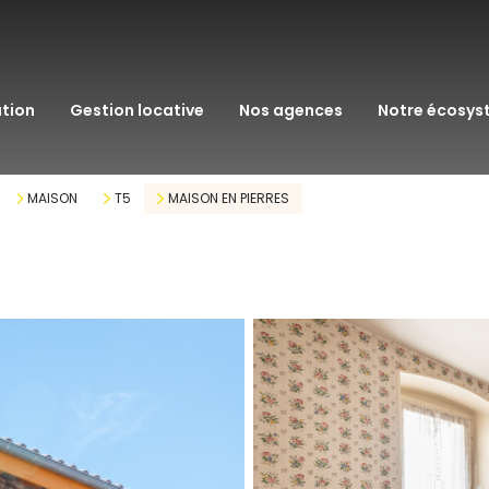
transaction
immo pro
ation
gestion locative
nos agences
notre écosy
assurance
courtage en pr
MAISON
T5
MAISON EN PIERRES
gestion patrim