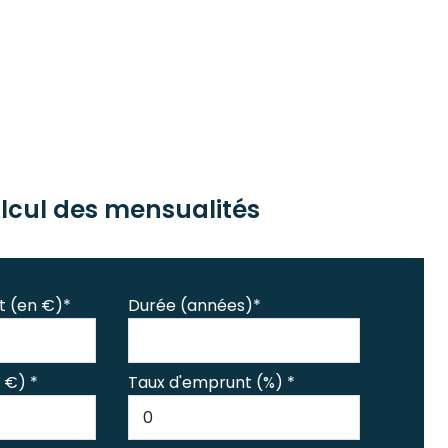
lcul des mensualités
t (en €)*
Durée (années)*
 €) *
Taux d'emprunt (%) *