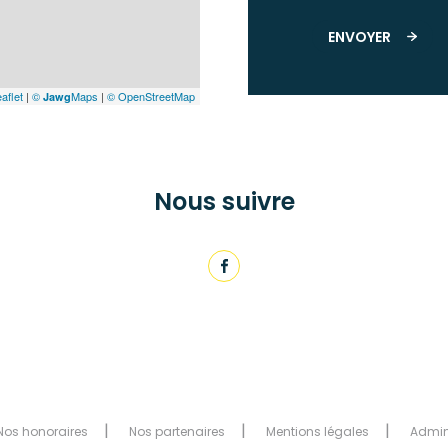
ENVOYER
aflet
|
©
Maps
|
© OpenStreetMap
Jawg
Nous suivre
Nos honoraires
Nos partenaires
Mentions légales
Admi