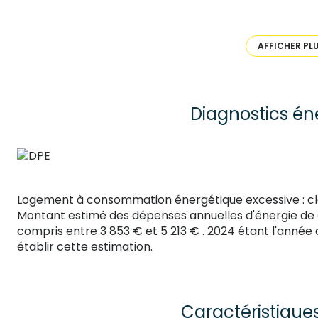
lavabo, toilette, escalier menant aux combles aménag
l'égout, chauffage fuel. Possibilité de réunir les 2 loge
AFFICHER PL
Contactez-moi pour une visite Jessica Bourgouin au 
individuel RSAC du Puy-en-Velay n° 443283114
SAS FF Immobilier conseils – 33 boulevard Maréchal F
Faure Guillaume Numéro de carte professionnelle CP
Diagnostics én
- CCI de la Haute Loire valable jusqu’au 11/04/2027 Le
Logement à consommation énergétique excessive : c
Montant estimé des dépenses annuelles d'énergie de
compris entre 3 853 € et 5 213 € . 2024 étant l'année d
établir cette estimation.
Caractéristique