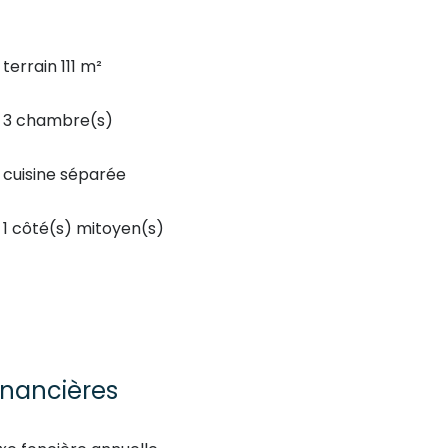
terrain 111 m²
3 chambre(s)
cuisine séparée
1 côté(s) mitoyen(s)
inancières