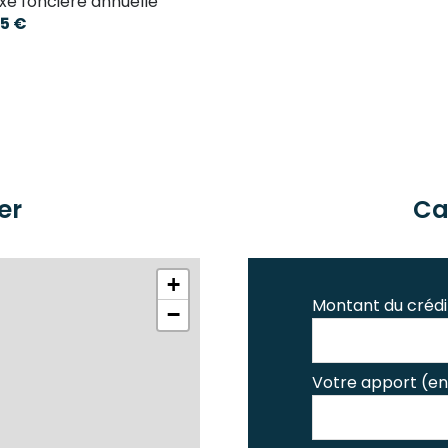
xe foncière annuelle
5 €
er
Ca
+
Montant du crédi
−
Votre apport (en