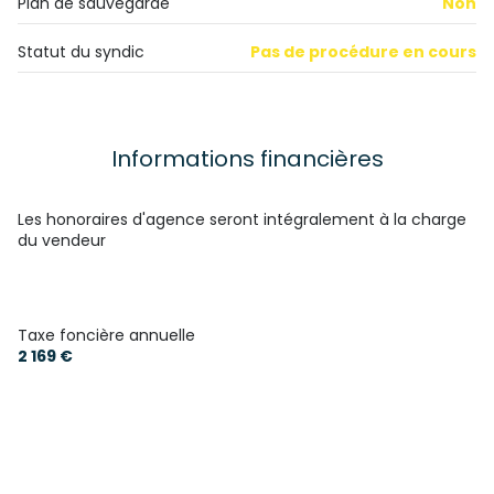
Plan de sauvegarde
Non
chambre
23.5 m²
terrasse
chambre
18.9 m²
Statut du syndic
Pas de procédure en cours
chambre
11.10 m²
chambre
12.05 m²
Informations financières
salle de bain
3.7 m²
WC
0.95 m²
Les honoraires d'agence seront intégralement à la charge
du vendeur
salle de bain
4.70 m²
WC
1.02 m²
buanderie
10 m²
Taxe foncière annuelle
2 169 €
GRENIER
32 m²
GRENIER
7.8 m²