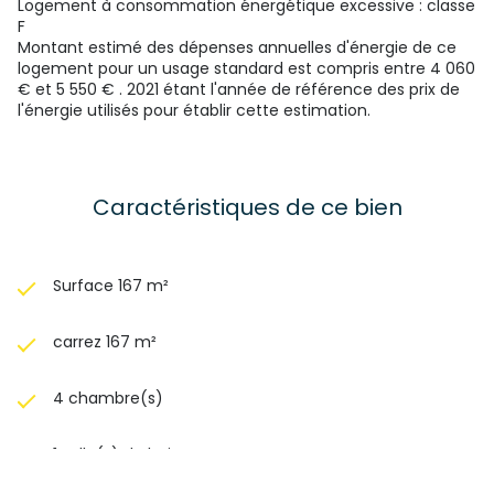
Logement à consommation énergétique excessive : classe
Puy de Dôme valable jusqu’au 23/11/2025 Les honoraires
F
sont à la charge du vendeur.
Montant estimé des dépenses annuelles d'énergie de ce
logement pour un usage standard est compris entre 4 060
€ et 5 550 € . 2021 étant l'année de référence des prix de
l'énergie utilisés pour établir cette estimation.
Caractéristiques de ce bien
Surface 167 m²
carrez 167 m²
4 chambre(s)
1 salle(s) de bain