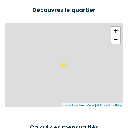
Découvrez le quartier
+
−
Leaflet
|
©
Maps
|
© OpenStreetMap
Jawg
Calcul des mensualités