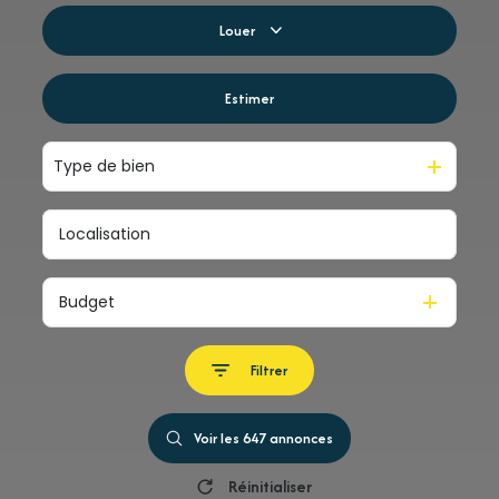
De l'ancien
Louer
Du neuf
à l'année
Estimer
De l'immo pro
De l'immo pro
Type de bien
Budget
Filtrer
Voir les
647
annonces
Réinitialiser