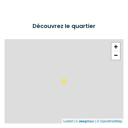
Découvrez le quartier
+
−
Leaflet
|
©
Maps
|
© OpenStreetMap
Jawg