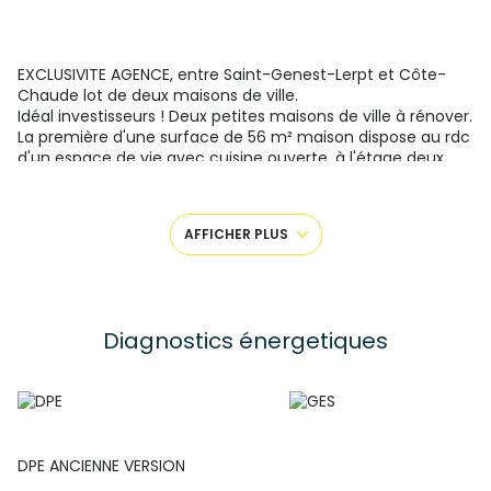
EXCLUSIVITE AGENCE, entre Saint-Genest-Lerpt et Côte-
Chaude lot de deux maisons de ville.
Idéal investisseurs ! Deux petites maisons de ville à rénover.
La première d'une surface de 56 m² maison dispose au rdc
d'un espace de vie avec cuisine ouverte, à l'étage deux
chambres avec des combles aménageables
La seconde d'une surface de 76m² dispose au rdc d'une
grande cuisine avec accès sur une grande terrasse, un
AFFICHER PLUS
séjour, une salle à manger et encore une autre pièce
pouvant être une chambre. A l'étage possibilité d'une suite
parentale ou de deux chambres. C'était un atelier de
passementerie. Très belle vue.
Prévoir des travaux de rénovation important, l'ensemble
Diagnostics énergetiques
immobilier est sur 495m2.
Pour plus de renseignements veuillez contacter Mme
VINCENT Céline au 06.62.69.53.70.
DPE ANCIENNE VERSION