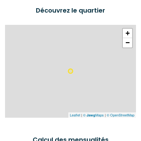
Découvrez le quartier
+
−
Leaflet
|
©
Maps
|
© OpenStreetMap
Jawg
Calcul des mensualités