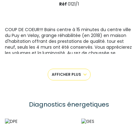
Réf
0121/1
COUP DE COEUR!!! Bains centre à 15 minutes du centre ville
du Puy en Velay, grange réhabilitée (en 2018) en maison
d'habitation offrant des prestations de qualité. tour est
neuf, seuls les 4 murs ont été conservés. Vous apprécierez
les volumes et la luminosité. Au rez de chaussée se
trouvent une grande piéce de vie (68M2) avec cuisine
équipée ainsi que 2 terrasses de 20M2 et 30M2. L'étage est
composé de 3 chambres dont une suite parentale et une
AFFICHER PLUS
salle de bain. Cette bâtisse bénéficie d'une très bonne
isolation. Elle est équipée d'un insert moderne (avec
diffuseurs de chaleurs aux 2 niveaux) et des radiateurs
électriques haute performance avec régulation
centralisée.Ce bien implanté sur un terrain de 461M2 est
Diagnostics énergetiques
complété par un garage attenant de 35M2. Contactez
votre conseiller Dohm immobilier: FABRICE HAQUIN au
0623321891