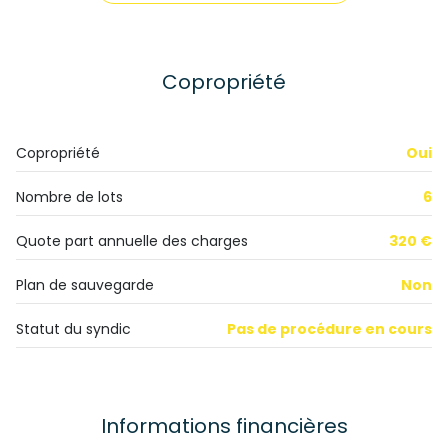
cuisine américaine (équipée)
Chauffage individuel : convecteur (electrique)
Copropriété
exposition Sud-Ouest
Copropriété
Oui
1 niveau(x)
Nombre de lots
6
1er étage
Quote part annuelle des charges
320 €
3 étage(s)
Plan de sauvegarde
Non
Statut du syndic
Pas de procédure en cours
vue montagnes
cave
Informations financières
balcon