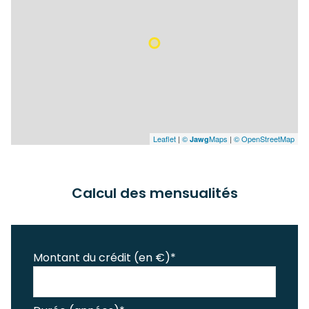
Leaflet
|
©
Maps
|
© OpenStreetMap
Jawg
Calcul des mensualités
Montant du crédit (en €)*