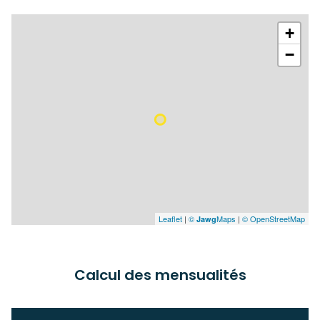
chambre
10.60 m²
+
cuisine
13.10 m²
−
WC
1.10 m²
salle de bain
3.00 m²
chambre
11.90 m²
garage
23.80 m²
Leaflet
|
©
Maps
|
© OpenStreetMap
Jawg
Calcul des mensualités