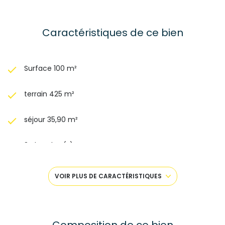
Caractéristiques de ce bien
Surface 100 m²
terrain 425 m²
séjour 35,90 m²
3 chambre(s)
2 salle(s) de bain
VOIR PLUS DE CARACTÉRISTIQUES
cuisine américaine (équipée)
Chauffage individuel : radiateur (gaz)