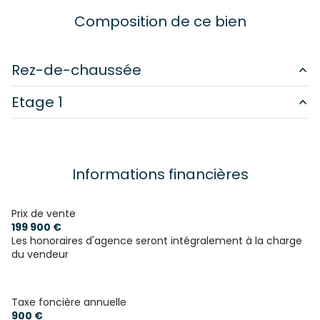
2 salle(s) d'eau
Composition de ce bien
construit en 1949
Rez-de-chaussée
cuisine américaine (équipée)
Etage 1
cuisine
23 m²
Chauffage individuel : chaudière (fioul)
salon/sejour
11.1 m²
chambre
11.7 m²
salle d'eau
5.3 m²
1 garage(s)
chambre
12.5 m²
Informations financières
réserve
95.7 m²
chambre
9 m²
1 parking(s)
Prix de vente
salle de bain
5 m²
199 900 €
exposition Ouest
Les honoraires d'agence seront intégralement à la charge
Appartement
91 m²
du vendeur
2 niveau(x)
Taxe foncière annuelle
900 €