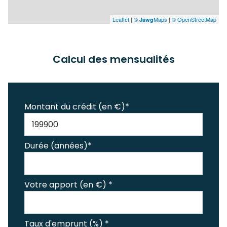
Leaflet
|
©
Maps
|
© OpenStreetMap
Jawg
Calcul des mensualités
Montant du crédit (en €)*
Durée (années)*
Votre apport (en €) *
Taux d'emprunt (%) *