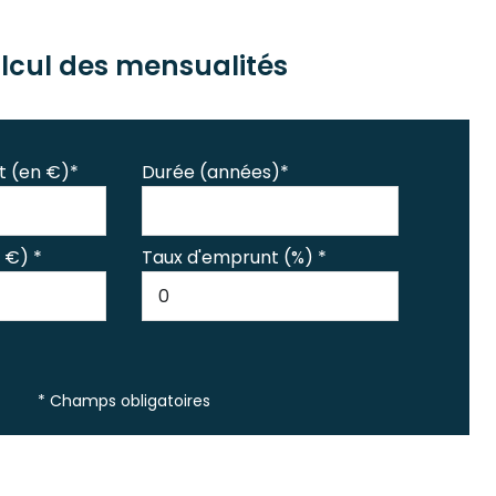
lcul des mensualités
t (en €)*
Durée (années)*
 €) *
Taux d'emprunt (%) *
* Champs obligatoires