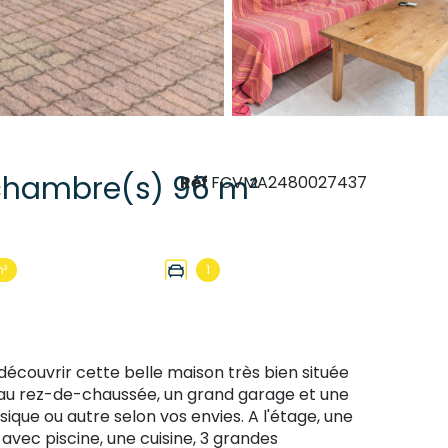
Maison 4 pièce(s) 3 chambre(s) 96 m²
Réf
FCVMA2480027437
m²
1
écouvrir cette belle maison très bien située
au rez-de-chaussée, un grand garage et une
que ou autre selon vos envies. A l'étage, une
 avec piscine, une cuisine, 3 grandes