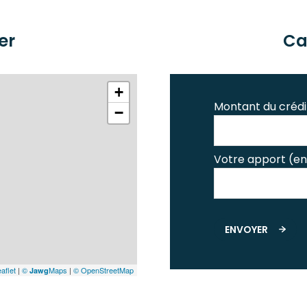
er
Ca
+
Montant du crédi
−
Votre apport (en
ENVOYER
aflet
|
©
Maps
|
© OpenStreetMap
Jawg