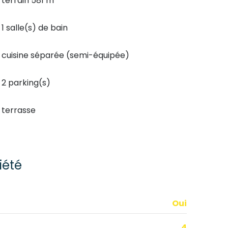
terrain 581 m²
1 salle(s) de bain
cuisine séparée (semi-équipée)
2 parking(s)
terrasse
iété
Oui
4