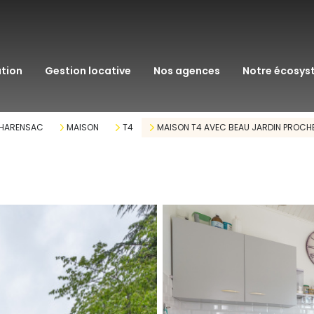
transaction
immo pro
ation
gestion locative
nos agences
notre écosy
assurance
courtage en pr
CHARENSAC
MAISON
T4
MAISON T4 AVEC BEAU JARDIN PROCHE
gestion patrim