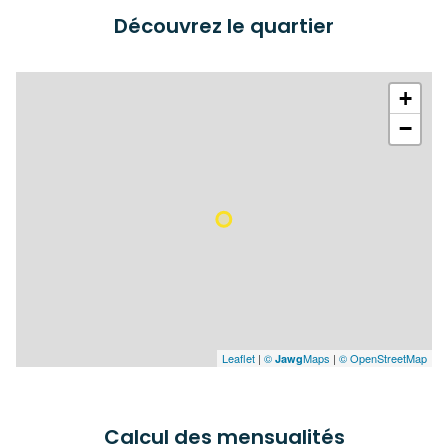
Découvrez le quartier
+
−
Leaflet
|
©
Maps
|
© OpenStreetMap
Jawg
Calcul des mensualités