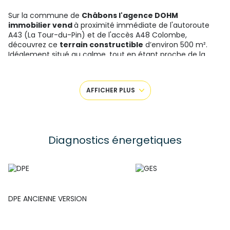
Sur la commune de
Châbons l'agence DOHM
immobilier vend
à proximité immédiate de l'autoroute
A43 (La Tour-du-Pin) et de l'accès A48 Colombe,
découvrez ce
terrain constructible
d’environ 500 m².
Idéalement situé au calme, tout en étant proche de la
gare et des commodités, ce terrain offre un potentiel idéal
pour la construction de votre projet de vie. Viabilisations en
bordure. Une opportunité rare sur ce secteur très
AFFICHER PLUS
recherché.
Prix : 75 000€
Pour plus de renseignements contacter l'Agence
DOHM Immobilier – Marie
06 27 73 02 04
Diagnostics énergetiques
DPE ANCIENNE VERSION