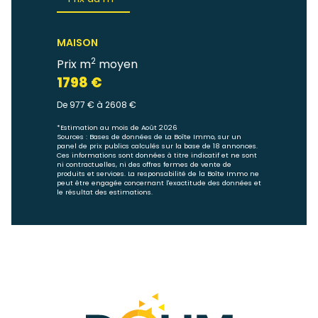
MAISON
2
Prix m
moyen
1798 €
De 977 € à 2608 €
*Estimation au mois de Août 2026
Sources : Bases de données de La Boîte Immo, sur un
panel de prix publics calculés sur la base de 18 annonces.
Ces informations sont données à titre indicatif et ne sont
ni contractuelles, ni des offres fermes de vente de
produits et services. La responsabilité de la Boîte Immo ne
peut être engagée concernant l'exactitude des données et
le résultat des estimations.