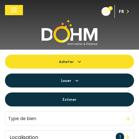
0
FR
Acheter
De l'ancien
Louer
Du neuf
à l'année
Estimer
De l'immo pro
De l'immo pro
Type de bien
Localisation
1