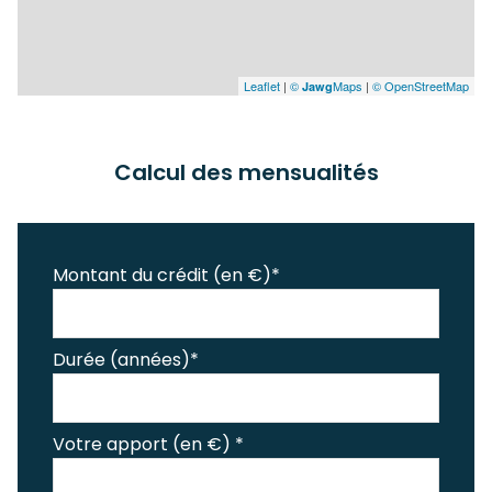
Leaflet
|
©
Maps
|
© OpenStreetMap
Jawg
Calcul des mensualités
Montant du crédit (en €)*
Durée (années)*
Votre apport (en €) *