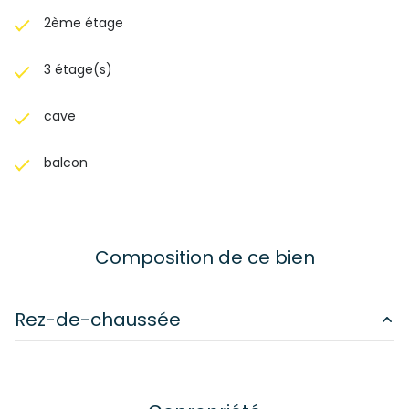
2ème étage
3 étage(s)
cave
balcon
Composition de ce bien
Rez-de-chaussée
chambre
m²
chambre
m²