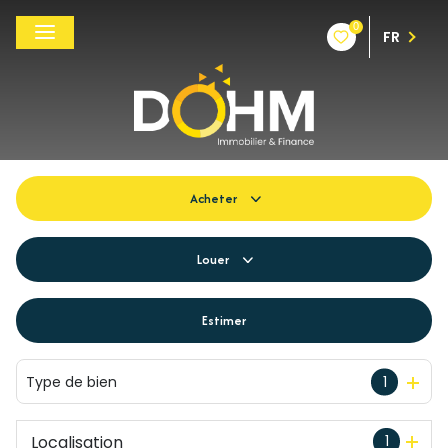
0
FR
Acheter
De l'ancien
Louer
Du neuf
à l'année
Estimer
De l'immo pro
De l'immo pro
Type de bien
1
Localisation
1